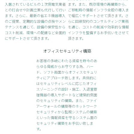
入居されているビルの１次側電気業者
ます。
また、既存環境の再構築から、
との打合せや計画立案も代行して行い
ご移転時の情報インフラ全般の導入ま
ます。
さらに、最新の省エネ機器導入
で幅広くサポートさせて頂きます。
さ
のご提案、定期的な設備の点検やメン
らに回線契約のコンサルティング業務
テナンスを通じて、設備の保安性から
を通じ、コストの削減や効率的な情報
コスト削減、環境への配慮など全面的
インフラを整備するお手伝いをさせて
にサポートさせて頂きます。
頂きます。
オフィスセキュリティ構築
お客様の多岐にわたる資産を昨今のあ
らゆる脅威からお守りする為、ハー
ド、ソフト両面からオフィスセキュリ
ティにアプローチ致します。
具体的に
はセキュリティレベルに応じたオフィ
スゾーニングの設計・施工、入退室管
理機器の導入サポートなど建築的側面
のセキュリティの構築。
また、ファイ
アーウォールの構築等のネットワーク
セキュリティから監視システムの構築
といった情報資産を守るシステム面の
セキュリティ構築をお手伝い致しま
す。