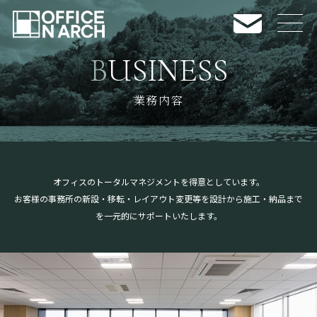
BUSINESS
NEWS
お知らせ
業務内容
CASE
施工事例
BUSINESS
業務内容
オフィスのトータルマネジメントを得意としています。
COMPANY INFO
会社案内
お客様の事務所の新設・移転・レイアウト変更等を設計から施工・納品まで
を一元的にサポートいたします。
RECRUIT
採用情報