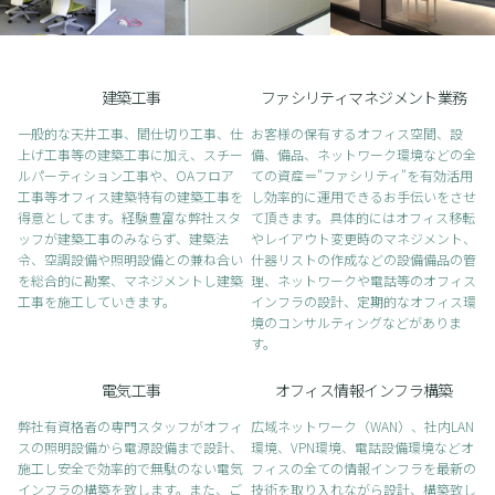
建築工事
ファシリティマネジメント業務
一般的な天井工事、間仕切り工事、仕
お客様の保有するオフィス空間、設
上げ工事等の建築工事に加え、スチー
備、備品、ネットワーク環境などの全
ルパーティション工事や、OAフロア
ての資産＝"ファシリティ"を有効活用
工事等オフィス建築特有の建築工事を
し効率的に運用できるお手伝いをさせ
得意としてます。
経験豊富な弊社スタ
て頂きます。
具体的にはオフィス移転
ッフが建築工事のみならず、建築法
やレイアウト変更時のマネジメント、
令、空調設備や照明設備との兼ね合い
什器リストの作成などの設備備品の管
を総合的に勘案、マネジメントし建築
理、ネットワークや電話等のオフィス
工事を施工していきます。
インフラの設計、定期的なオフィス環
境のコンサルティングなどがありま
す。
電気工事
オフィス情報インフラ構築
弊社有資格者の専門スタッフがオフィ
広域ネットワーク（WAN）、社内LAN
スの照明設備から電源設備まで設計、
環境、VPN環境、電話設備環境などオ
施工し安全で効率的で無駄のない電気
フィスの全ての情報インフラを最新の
インフラの構築を致します。
また、ご
技術を取り入れながら設計、構築致し