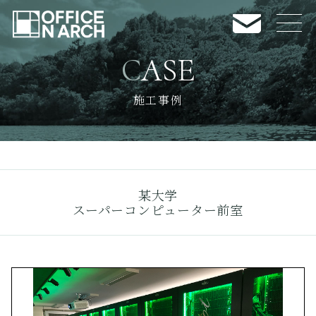
CASE
NEWS
お知らせ
施工事例
CASE
施工事例
BUSINESS
業務内容
某大学
COMPANY INFO
会社案内
スーパーコンピューター前室
RECRUIT
採用情報