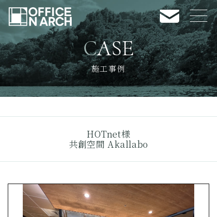
CASE
NEWS
お知らせ
施工事例
CASE
施工事例
BUSINESS
業務内容
HOTnet様
COMPANY INFO
会社案内
共創空間 Akallabo
RECRUIT
採用情報